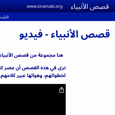
Skip to main conten
قصص الأنبياء
www.siratnabi.org
الرئيس
قصص الأنبياء - فيديو
هنا مجموعة من قصص الأنبياء
نرى في هذه القصص أن مصر كانت لل
لخطواتهم، وهوائها عبير كلامهم،